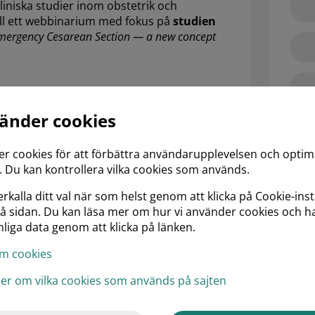
liniska studier inom obstetrik och
ill ett webbinarium med fokus på
studien
Emergency Cesarean Section — a new concept
vänder cookies
o
er cookies för att förbättra användarupplevelsen och opti
 Du kan kontrollera vilka cookies som används.
rkalla ditt val när som helst genom att klicka på Cookie-inst
på sidan. Du kan läsa mer om hur vi använder cookies och h
ogrammet beslutas uteslutande av
liga data genom att klicka på länken.
m cookies
ljer om vilka cookies som används på sajten