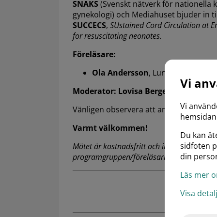
SNAKS
(Svenskt nätverk för nationella k
gynekologi) och Mediahuset bjuder in t
SUCCECS
,
SUstained Cord Circulation at 
for resuscitating neonates.
Föreläsare:
Ola Andersson
, Lund
Vi an
Moderator: Lovisa Bergengren
, Örebr
Vi använd
Vänligen observera att anmälan krävs.
hemsidan.
Varmt välkommen!
Du kan åte
sidfoten 
Mötet är kostnadsfritt och innehållet i pr
din person
programgruppen/föreläsarna.
Läs mer o
Visa deta