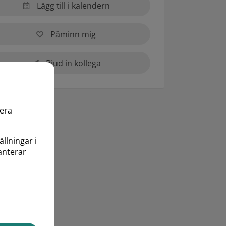
Lägg till i kalendern
Påminn mig
Bjud in kollega
mera
ällningar i
anterar