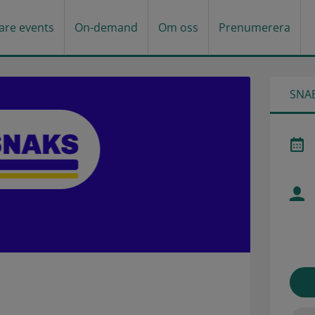
gare events
On-demand
Om oss
Prenumerera
SNA