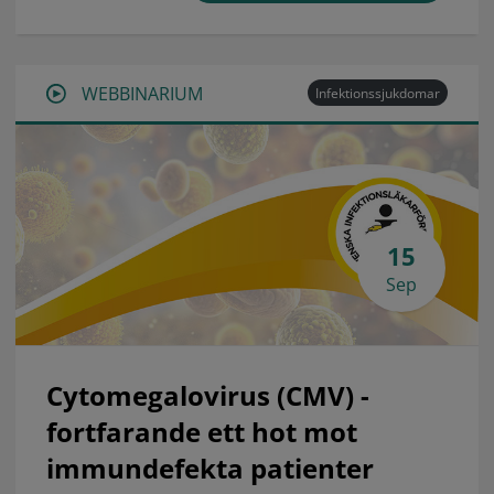
WEBBINARIUM
Infektionssjukdomar
15
Sep
Cytomegalovirus (CMV) -
fortfarande ett hot mot
immundefekta patienter