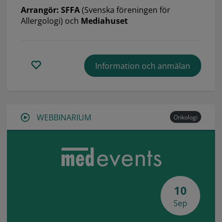
Arrangör: SFFA
(Svenska föreningen för
Allergologi) och
Mediahuset
Information och anmälan
WEBBINARIUM
Onkologi
10
Sep