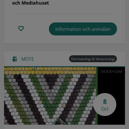
och Mediahuset
Information och anmälan
MÖTE
Dermatologi & Venereologi
8
Oct