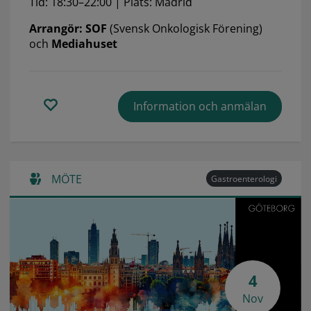
Tid: 18:30–22:00 | Plats: Madrid
Arrangör: SOF
(Svensk Onkologisk Förening)
och
Mediahuset
Information och anmälan
MÖTE
Gastroenterologi
4
Nov