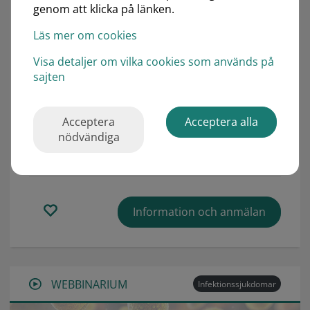
genom att klicka på länken.
Conference 2026
Läs mer om cookies
Mediahuset warmly welcomes you to this year's
Visa detaljer om vilka cookies som används på
edition of the Nordic HIV & Virology Conference!
sajten
Registration is now open.
Time: September 23, 10:00 AM – September 25,
Acceptera
Acceptera alla
4:00 PM | Location: Stockholm
nödvändiga
Organizer: Mediahuset
Information och anmälan
WEBBINARIUM
Infektionssjukdomar