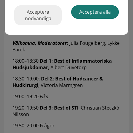
Victoria Marmgren, Göteborg
Christian Steczkó Nilsson, Uppsala
Acceptera
Acceptera alla
nödvändiga
Program
17.30–18:00:
Välkomst fika
Välkomna, Moderatorer:
Julia Fougelberg, Lykke
Barck
18:00–18:30
Del 1: Best of Inflammatoriska
Hudsjukdomar
, Albert Duvetorp
18:30–19:00:
Del 2: Best of Hudcancer &
Hudkirurgi
, Victoria Marmgren
19:00–19:20
Fika
19:20–19:50
Del 3: Best of STI
, Christian Steczkó
Nilsson
19:50–20:00 Frågor