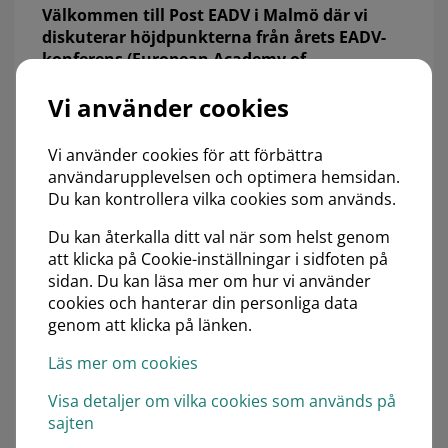
Välkommen till Post EADV i Malmö där vi
diskuterar höjdpunkterna från årets EADV-
konferens (European Academy of
Dermatology and Venereology) i Wien.
Vi använder cookies
Mötet riktar sig till sjukvårdspersonal med intresse
för Dermatologi och är kostnadsfritt tack vare våra
Vi använder cookies för att förbättra
sponsorer.
användarupplevelsen och optimera hemsidan.
Du kan kontrollera vilka cookies som används.
Datum och tid:
Torsdag 22 oktober kl 17.30 -
21.00 med efterföljande middag
Du kan återkalla ditt val när som helst genom
att klicka på Cookie-inställningar i sidfoten på
Plats
: Scandic Triangeln, Malmö
sidan. Du kan läsa mer om hur vi använder
Moderator:
cookies och hanterar din personliga data
genom att klicka på länken.
Julia Fougelberg, Göteborg
Lykke Barck, Göteborg
Läs mer om cookies
Föreläsare:
Visa detaljer om vilka cookies som används på
sajten
Albert Duvetorp, Malmö