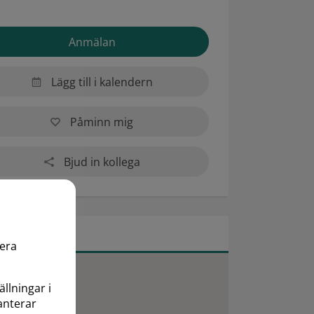
Anmälan
Lägg till i kalendern
Påminn mig
Bjud in kollega
TS
mera
ällningar i
anterar