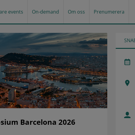
gare events
On-demand
Om oss
Prenumerera
SNA
osium Barcelona 2026