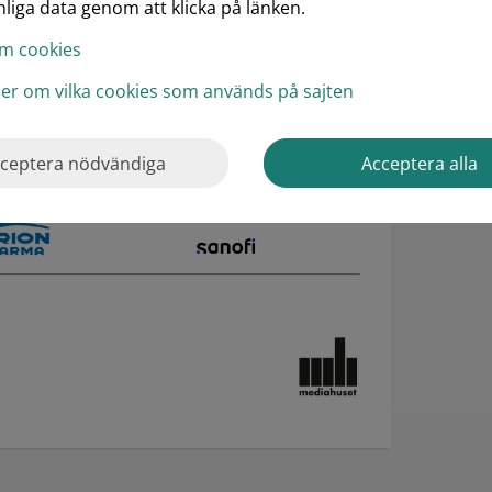
liga data genom att klicka på länken.
ogrammet beslutas uteslutande av
m cookies
vårdspersonal och i förekommande fall
lov att delta i mötet.
ljer om vilka cookies som används på sajten
olag:
ceptera nödvändiga
Acceptera alla