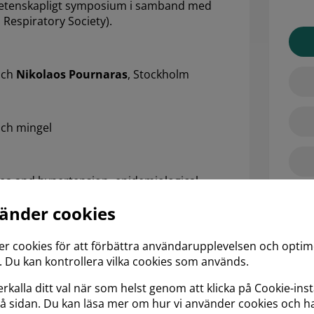
t vetenskapligt symposium i samband med
Respiratory Society).
och
Nikolaos Pournaras
, Stockholm
och mingel
ea and hypertension -epidemiological,
 –
Sven Svedmyr
vänder cookies
inical outcomes in smokers with and without
PLA
er cookies för att förbättra användarupplevelsen och opti
dag
 Du kan kontrollera vilka cookies som används.
rkalla ditt val när som helst genom att klicka på Cookie-inst
på sidan. Du kan läsa mer om hur vi använder cookies och h