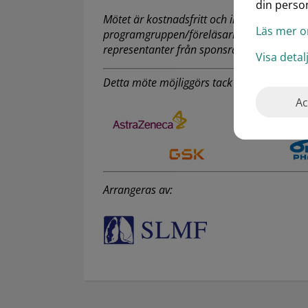
din person
Mötet är kostnadsfritt och innehållet i pr
Läs mer o
programgruppen/föreläsarna. Endast sjuk
representanter från sponsrande företag får 
Visa deta
Detta möte möjliggörs tack vare följande b
Ac
Arrangeras av: