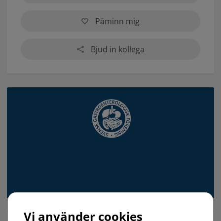
Påminn mig
Bjud in kollega
Vi använder cookies