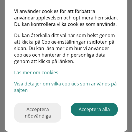
SGF: Kirurgi
Vi använder cookies för att förbättra
användarupplevelsen och optimera hemsidan.
Välkommen till detta webbinarium, mer
Du kan kontrollera vilka cookies som används.
information kommer inom kort.
Du kan återkalla ditt val när som helst genom
Moderator: TBD
att klicka på Cookie-inställningar i sidfoten på
sidan. Du kan läsa mer om hur vi använder
Föreläsare: TBD
cookies och hanterar din personliga data
genom att klicka på länken.
Vänligen observera att anmälan krävs.
Läs mer om cookies
Varmt välkommen!
Visa detaljer om vilka cookies som används på
Mötet är kostnadsfritt och innehållet i programmet
sajten
beslutas uteslutande av
programgruppen/föreläsarna.
Acceptera
Acceptera alla
Huvudsponsorer
nödvändiga