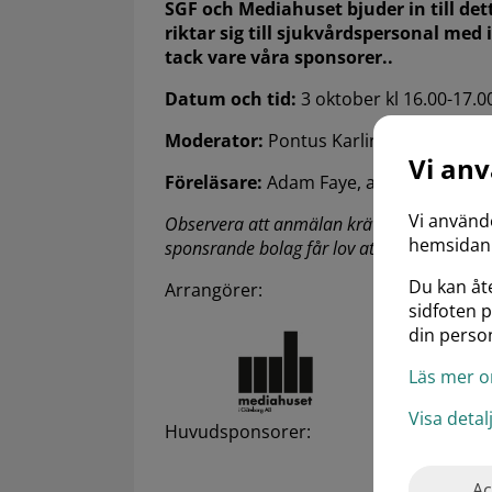
SGF och Mediahuset bjuder in till det
riktar sig till sjukvårdspersonal med
tack vare våra sponsorer..
Datum och tid:
3 oktober kl 16.00-17.0
Moderator:
Pontus Karling
Vi an
Föreläsare:
Adam Faye, assistant profe
Vi använd
Observera att anmälan krävs och att endas
hemsidan.
sponsrande bolag får lov att delta vid möte
Du kan åte
Arrangörer:
sidfoten 
din person
Läs mer o
Visa deta
Huvudsponsorer:
Ac