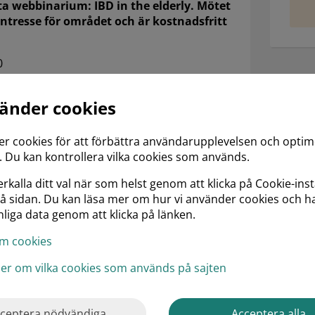
ta webbinarium: IBD in the elderly. Mötet
 intresse för området och är kostnadsfritt
0
vänder cookies
ssor, New York University Langone
er cookies för att förbättra användarupplevelsen och opti
t sjukvårdspersonal och representanter från
 Du kan kontrollera vilka cookies som används.
t.
rkalla ditt val när som helst genom att klicka på Cookie-inst
på sidan. Du kan läsa mer om hur vi använder cookies och h
liga data genom att klicka på länken.
m cookies
ljer om vilka cookies som används på sajten
ceptera nödvändiga
Acceptera alla