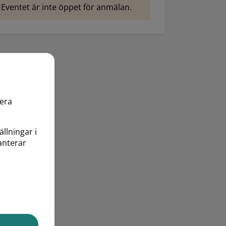
Eventet är inte öppet för anmälan.
mera
ällningar i
anterar