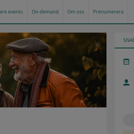
gare events
On-demand
Om oss
Prenumerera
SNA