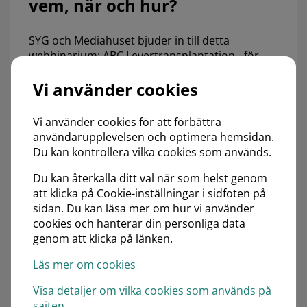
vem, när och hur?
SYG och Mediahuset bjuder in till detta
webbinarium: ABC Levertransplantation - för
vem, när och hur?
Vi använder cookies
Mötet riktar sig till sjukvårdspersonal med
intresse för området och är kostnadsfritt tack
Vi använder cookies för att förbättra
vare våra sponsorer.
användarupplevelsen och optimera hemsidan.
Du kan kontrollera vilka cookies som används.
Datum och tid: 5 december kl 18.00 - 19.00
Du kan återkalla ditt val när som helst genom
Moderator: Julia Blomdahl
, specialistläkare i
att klicka på Cookie-inställningar i sidfoten på
Gastroenterologi och Hepatologi på
sidan. Du kan läsa mer om hur vi använder
Akademiska sjukhuset Uppsala
cookies och hanterar din personliga data
Föreläsare: Andreas Schult
, gastroenterolog
genom att klicka på länken.
på Transplantationscentrum Sahlgrenska i
Läs mer om cookies
Göteborg
Visa detaljer om vilka cookies som används på
Preliminär agenda
*
sajten