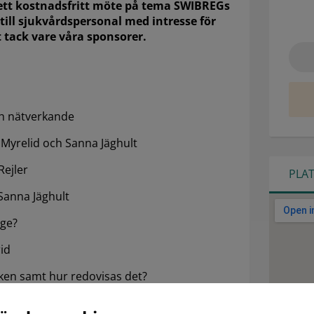
 ett kostnadsfritt möte på tema SWIBREGs
 till sjukvårdspersonal med intresse för
 tack vare våra sponsorer.
och nätverkande
 Myrelid och Sanna Jäghult
Rejler
PLA
 Sanna Jäghult
ige?
rid
ken samt hur redovisas det?