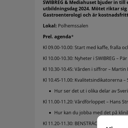
SWIBREG & Mediahuset bjuder in till
utbildningsdag 2024. Mötet riktar sig
Gastroenterologi och är kostnadsfritt
Lokal:
Polhemssalen
Prel. agenda
*
Kl 09.00-10.00: Start med kaffe, fralla 
Kl 10.00-10.30: Nyheter i SWIBREG – Pär
Kl 10.30-10.45: Vården i siffror – Martin 
Kl 10.45-11.00: Kvalitetsindikatorerna –
Hur ser det ut i olika delar av Sver
Kl 11.00-11.20: Vårdförloppet – Hans St
Hur kan du jobba med det på klini
Kl 11.20-11.30: BENSTRÄCKARE