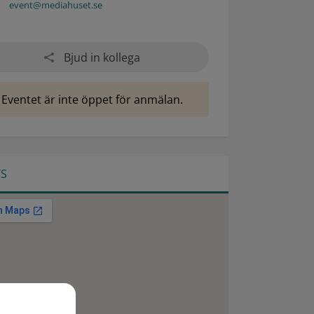
event@mediahuset.se
Bjud in kollega
Eventet är inte öppet för anmälan.
TS