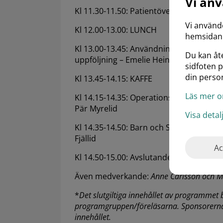
Vi an
Kl 11.30-11.50: Patientöverföringar - hur
Vi använd
Kl 12.00-13.00: LUNCH
hemsidan.
Kl 13.00-13.45: Användning av livskvali
Du kan åte
uppföljning – Emelie Heintz
sidfoten 
din person
Kl 13.45-14.15: KAFFE
Läs mer o
Kl 14.15-14.35: Operationsmodulen och 
Pär Myrelid
Visa deta
Kl 14.35-14.50: Barn och SWIBREG – He
Fjällid
Ac
Kl 14.50-15.00: Avslutande ord – Sanna 
Även medverkande:
Anne Carlsson och M
*
Det slutgiltiga innehållet av programmet 
programgruppen/föreläsarna. Sponsorerna h
innehållet.