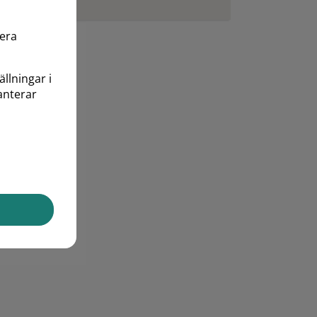
mera
ällningar i
anterar