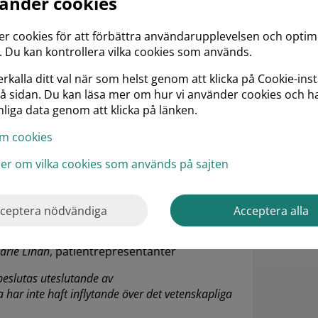
vänder cookies
 sköts det rent praktiskt?- Olof Grip
er cookies för att förbättra användarupplevelsen och opti
 Du kan kontrollera vilka cookies som används.
tetdata från SWIBREG för forskning och
rkalla ditt val när som helst genom att klicka på Cookie-inst
på sidan. Du kan läsa mer om hur vi använder cookies och h
liga data genom att klicka på länken.
m cookies
NHV (Nationell Högspecialiserad Vård) -
ljer om vilka cookies som används på sajten
lena Jonsson Rolandsdotter och Therese
ceptera nödvändiga
Acceptera alla
Jäghult
arie Lindh
, patientrepresentanter
beslutas uteslutande av
ar inte haft inflytande över det vetenskapliga