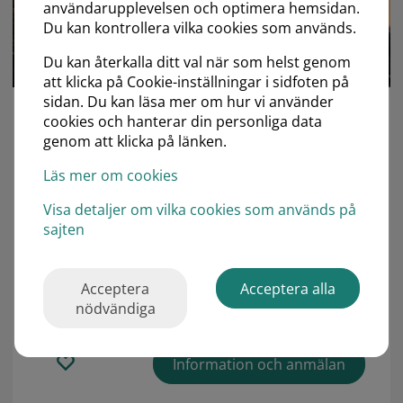
användarupplevelsen och optimera hemsidan.
25
Du kan kontrollera vilka cookies som används.
Oct
Du kan återkalla ditt val när som helst genom
att klicka på Cookie-inställningar i sidfoten på
sidan. Du kan läsa mer om hur vi använder
cookies och hanterar din personliga data
ESMO Svenskafton 2026
genom att klicka på länken.
Välkommen till detta kvällsmöte i Madrid där vi
Läs mer om cookies
sammanfattar höjdpunkerna från ESMO 2026.
Visa detaljer om vilka cookies som används på
Tid: 18:30–22:00 | Plats: Madrid
sajten
Arrangör: SOF
(Svensk Onkologisk Förening)
och
Mediahuset
Acceptera
Acceptera alla
nödvändiga
Information och anmälan